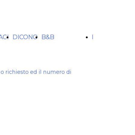
ACI
DICONO
B&B
I
DI NOI
BIKEFRIENDLY
CONSIGLI
do richiesto ed il numero di
DI
MARINA