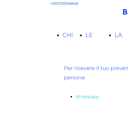
+393755746949
B
CHI
LE
LA
SIAMO
CAMERE
COL
Per ricevere il tuo preve
persone
WhatsApp